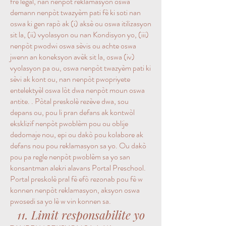
frè legal, nan nenpòt reklamasyon oswa
demann nenpòt twazyèm pati fè ki soti nan
oswa ki gen rapò ak (i) aksè ou oswa itilizasyon
sit la, (ii) vyolasyon ou nan Kondisyon yo, (iii)
nenpòt pwodwi oswa sèvis ou achte oswa
jwenn an koneksyon avèk sit la, oswa (iv)
vyolasyon pa ou, oswa nenpòt twazyèm pati ki
sèvi ak kont ou, nan nenpòt pwopriyete
entelektyèl oswa lòt dwa nenpòt moun oswa
antite. . Pòtal preskolè rezève dwa, sou
depans ou, pou li pran defans ak kontwòl
eksklizif nenpòt pwoblèm pou ou oblije
dedomaje nou, epi ou dakò pou kolabore ak
defans nou pou reklamasyon sa yo. Ou dakò
pou pa regle nenpòt pwoblèm sa yo san
konsantman alekri alavans Portal Preschool.
Portal preskolè pral fè efò rezonab pou fè w
konnen nenpòt reklamasyon, aksyon oswa
pwosedi sa yo lè w vin konnen sa.
11. Limit responsabilite yo