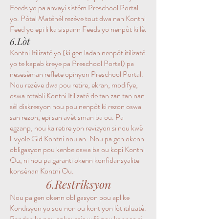
Feeds yo pa anvayi sistèm Preschool Portal
yo. Pòtal Matènèl rezève tout dwa nan Kontni
Feed yo epi li ka sispann Feeds yo nenpòt ki lè.
6.Lòt
Kontni Itilizatè yo (ki gen ladan nenpòt itilizatè
yo te kapab kreye pa Preschool Portal) pa
nesesèman reflete opinyon Preschool Portal.
Nou rezève dwa pou retire, ekran, modifye,
oswa retabli Kontni Itilizatè de tan zan tan nan
sèl diskresyon nou pou nenpòt ki rezon oswa
san rezon, epi san avètisman ba ou. Pa
egzanp, nou ka retire yon revizyon si nou kwè
li vyole Gid Kontni nou an. Nou pa gen okenn
obligasyon pou kenbe oswa ba ou kopi Kontni
Ou, ni nou pa garanti okenn konfidansyalite
konsènan Kontni Ou.
6.Restriksyon
Nou pa gen okenn obligasyon pou aplike
Kondisyon yo sou non ou kont yon lòt itilizatè.
Pandan ke nou ankouraje w fè nou konnen si