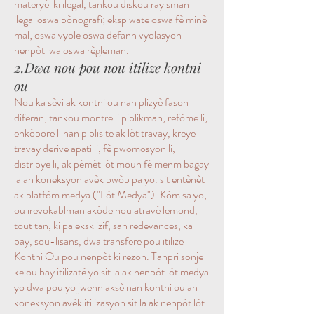
materyèl ki ilegal, tankou diskou rayisman
ilegal oswa pònografi; eksplwate oswa fè minè
mal; oswa vyole oswa defann vyolasyon
nenpòt lwa oswa règleman.
2.Dwa nou pou nou itilize kontni
ou
Nou ka sèvi ak kontni ou nan plizyè fason
diferan, tankou montre li piblikman, refòme li,
enkòpore li nan piblisite ak lòt travay, kreye
travay derive apati li, fè pwomosyon li,
distribye li, ak pèmèt lòt moun fè menm bagay
la an koneksyon avèk pwòp pa yo. sit entènèt
ak platfòm medya ("Lòt Medya"). Kòm sa yo,
ou irevokablman akòde nou atravè lemond,
tout tan, ki pa eksklizif, san redevances, ka
bay, sou-lisans, dwa transfere pou itilize
Kontni Ou pou nenpòt ki rezon. Tanpri sonje
ke ou bay itilizatè yo sit la ak nenpòt lòt medya
yo dwa pou yo jwenn aksè nan kontni ou an
koneksyon avèk itilizasyon sit la ak nenpòt lòt