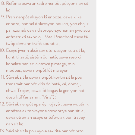
Refòma oswa ankadre nenpòt pòsyon nan sit
la;
Pran nenpòt aksyon ki enpoze, oswa ki ka
enpoze, nan sèl diskresyon nou an, yon chaj ki
pa rezonab oswa disproporsyoneman gwo sou
enfrastrikti teknoloji Pòtal Preschool oswa fè
twòp demann trafik sou sit la;
Eseye jwenn aksè san otorizasyon sou sit la,
kont itilizatè, sistèm òdinatè, oswa rezo ki
konekte nan sit la atravè piratage, min
modpas, oswa nenpòt lòt mwayen;
Sèvi ak sit la oswa nenpòt kontni sit la pou
transmèt nenpòt viris òdinatè, vè, domaj,
chwal Trojan, oswa lòt bagay ki gen yon nati
destriktif (ansanm, "Viris");
Sèvi ak nenpòt aparèy, lojisyèl, oswa woutin ki
entèfere ak fonksyone apwopriye nan sit la,
oswa otreman eseye entèfere ak bon travay
nan sit la;
Sèvi ak sit la pou vyole sekirite nenpòt rezo