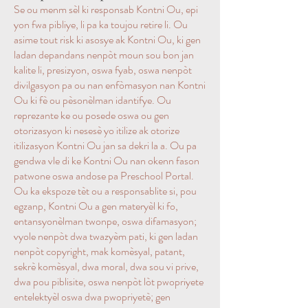
Se ou menm sèl ki responsab Kontni Ou, epi
yon fwa pibliye, li pa ka toujou retire li. Ou
asime tout risk ki asosye ak Kontni Ou, ki gen
ladan depandans nenpòt moun sou bon jan
kalite li, presizyon, oswa fyab, oswa nenpòt
divilgasyon pa ou nan enfòmasyon nan Kontni
Ou ki fè ou pèsonèlman idantifye. Ou
reprezante ke ou posede oswa ou gen
otorizasyon ki nesesè yo itilize ak otorize
itilizasyon Kontni Ou jan sa dekri la a. Ou pa
gendwa vle di ke Kontni Ou nan okenn fason
patwone oswa andose pa Preschool Portal.
Ou ka ekspoze tèt ou a responsablite si, pou
egzanp, Kontni Ou a gen materyèl ki fo,
entansyonèlman twonpe, oswa difamasyon;
vyole nenpòt dwa twazyèm pati, ki gen ladan
nenpòt copyright, mak komèsyal, patant,
sekrè komèsyal, dwa moral, dwa sou vi prive,
dwa pou piblisite, oswa nenpòt lòt pwopriyete
entelektyèl oswa dwa pwopriyetè; gen