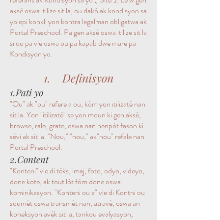
aksè oswa itilize sit la, ou dakò ak kondisyon sa
yo epi konkli yon kontra legalman obligatwa ak
Portal Preschool. Pa gen aksè oswa itilize sit la
si ou pa vle oswa ou pa kapab dwe mare pa
Kondisyon yo.
1. Definisyon
1.Pati yo
"Ou" ak "ou" refere a ou, kòm yon itilizatè nan
sit la. Yon "itilizatè" se yon moun ki gen aksè,
browse, rale, grate, oswa nan nenpòt fason ki
sèvi ak sit la. "Nou," "nou," ak
"nou" ref
ale nan
Portal Preschool.
2.Content
"Konteni" vle di tèks, imaj, foto, odyo, videyo,
done kote, ak tout lòt fòm done oswa
kominikasyon. "Konteni ou a" vle di Kontni ou
soumèt oswa transmèt nan, atravè, oswa an
koneksyon avèk sit la, tankou evalyasyon,