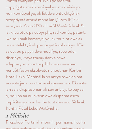
kontni twazyèm pati. Nou posede tou
copyrights, mak komèsyal yo, mak sèvis yo,
non komèsyal yo, ak lòt dwa entelektyèl ak
pwopriyetè atravè mond lan ("Dwa IP") ki
asosye ak Kontni Pòtal Lekòl Matènèl la ak Sit
la, ki pwoteje pa copyright, rad komès, patant,
lwa sou mak komèsyal yo, ak tout lòt dwa ak
lwa entelektyèl ak pwopriyetè aplikab yo. Kòm
sa yo, ou pa gen dwa modifye, repwodui,
distribye, kreye travay derive oswa
adaptasyon, montre piblikman oswa nan
nenpòt fason eksplwate nenpòt nan Kontni
Pòtal Lekòl Matènèl la an antye oswa an pati
eksepte jan nou otorize ekspreseman. Eksepte
jan sa a ekspreseman ak san anbigwite bay sa
a, nou pa ba ou okenn dwa eksprime oswa
implicite, epi nou kenbe tout dwa sou Sit la ak
Kontni Pòtal Lekòl Matènèl la.
4.Piblisite
Preschool Portal ak moun ki gen lisans li yo ka
montre piblikman piblisite ak lòt enfòmasyon