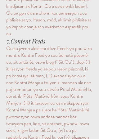
ki adjasan ak Kontni Ou a oswa enkli ladan l.
Ou pa gen dwa a okenn konpansasyon pou
piblisite sa yo. Fason, mòd, ak limit piblisite sa
yo kapab chanje san avètisman espesifik pou
ou.
5.Content Feeds
Ou ka jwenn aksè epi itilize Feeds yo pou w ka
montre Kontni Feed yo sou òdinatè pèsonèl
ou, sit entènèt, oswa blog ("Sit Ou"), depi (i)
itilizasyon Feeds yo se pou rezon pèsonèl, ki
pa komèsyal sèlman, ( ii) ekspozisyon ou a
nan Kontni Manje a fè lyen ki mennen ale nan
paj ki enpòtan yo sou sitwèb Pòtal Matènèl la,
epi atribi Pòtal Matènèl kòm sous Kontni
Manje a, (iii) itilizasyon ou oswa ekspozisyon
Kontni Manje a pa sijere ke Pòtal Matènèl fè
pwomosyon oswa andose nenpòt kòz
twazyèm pati, lide, sit entènèt, pwodwi oswa
sèvis, ki gen ladan Sit Ou a, (iv) ou pa
redistribiye Kontni Feed la, epi (v) itilizasyon