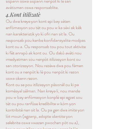
sispann oswa sispann nenpòt ki lè san
avètisman oswa responsablite.
4.Kont itilizatè
Ou dwe kreye yon kont epi bay sèten
enfòmasyon sou tèt ou pou w ka sèvi ak kèk
nan karakteristik yo ki ofri nan sit la. Ou
responsab pou kenbe konfidansyalite modpas
kont ou a. Ou responsab tou pou tout aktivite
ki fèt anrapò ak kont ou. Ou dakò avèti nou
imedyatman sou nenpòt itilizasyon kont ou
san otorizasyon. Nou rezève dwa pou fèmen
kont ou a nenpòt ki lè pou nenpòt ki rezon
oswa okenn rezon.
Kont ou se pou itilizasyon pèsonèl ou ki pa
komèsyal sèlman. Nan kreye li, nou mande
pou w bay enfòmasyon konplè epi egzat sou
tèt ou pou ranfòse kredibilite w kòm yon
kontribitè nan sit la. Ou pa gen dwa imite yon
lòt moun (egzanp, adopte idantite yon
selebrite oswa vwazen pwochen pòt ou a),
kreye oswa itilize yon kont pou nenpòt lòt