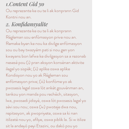
1.Content Gid yo
Ou reprezante ke ou te li ak konprann Gid
Kontni nou an.
2. Konfidansyalite
Ou reprezante ke ou te li ak konprann
Règleman sou enfòmasyon prive nou an.
Remake byen ke nou ka divilge enfòmasyon
sou ou bay twazyèm pati si nou gen yon
kwayans bon lafwa ke divilgasyon sa a rezonab
nesesè pou (i) pran aksyon konsènan aktivite
ilegal yo sispèk; (ii) aplike oswa aplike
Kondisyon nou yo ak Règleman sou
enfòmasyon prive; (iii) konfòme yo ak
pwosesis legal oswa lòt ankèt gouvènman an,
tankou yon manda pou rechèch, sitasyon,
lwa, pwosedi jidisyè, oswa lòt pwosesis legal yo
sèvi sou nou; oswa (iv) pwoteje dwa nou,
repitasyon, ak pwopriyete, oswa sa ki nan
itilizatè nou yo, afilye, oswa piblik la. Si w itilize
sit la andeyò peyi Etazini, ou dakò pou yo