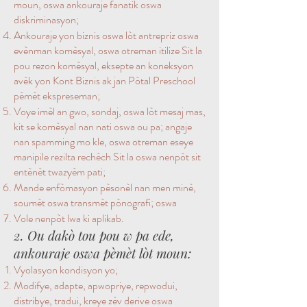
moun, oswa ankouraje fanatik oswa
diskriminasyon;
Ankouraje yon biznis oswa lòt antrepriz oswa
evènman komèsyal, oswa otreman itilize Sit la
pou rezon komèsyal, eksepte an koneksyon
avèk yon Kont Biznis ak jan Pòtal Preschool
pèmèt ekspreseman;
Voye imèl an gwo, sondaj, oswa lòt mesaj mas,
kit se komèsyal nan nati oswa ou pa; angaje
nan spamming mo kle, oswa otreman eseye
manipile rezilta rechèch Sit la oswa nenpòt sit
entènèt twazyèm pati;
Mande enfòmasyon pèsonèl nan men minè,
soumèt oswa transmèt pònografi; oswa
Vole nenpòt lwa ki aplikab.
2. Ou dakò tou pou w pa ede,
ankouraje oswa pèmèt lòt moun:
Vyolasyon kondisyon yo;
Modifye, adapte, apwopriye, repwodui,
distribye, tradui, kreye zèv derive oswa