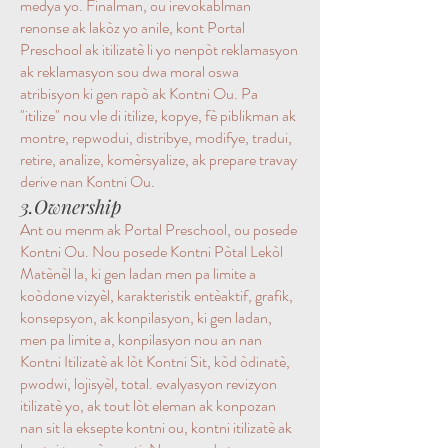
medya yo. Finalman, ou irevokablman
renonse ak lakòz yo anile, kont Portal
Preschool ak itilizatè li yo nenpòt reklamasyon
ak reklamasyon sou dwa moral oswa
atribisyon ki gen rapò ak Kontni Ou. Pa
"itilize" nou vle di itilize, kopye, fè piblikman ak
montre, repwodui, distribye, modifye, tradui,
retire, analize, komèrsyalize, ak prepare travay
derive nan Kontni Ou.
3.Ownership
Ant ou menm ak Portal Preschool, ou posede
Kontni Ou. Nou posede Kontni Pòtal Lekòl
Matènèl la, ki gen ladan men pa limite a
koòdone vizyèl, karakteristik entèaktif, grafik,
konsepsyon, ak konpilasyon, ki gen ladan,
men pa limite a, konpilasyon nou an nan
Kontni Itilizatè ak lòt Kontni Sit, kòd òdinatè,
pwodwi, lojisyèl, total. evalyasyon revizyon
itilizatè yo, ak tout lòt eleman ak konpozan
nan sit la eksepte kontni ou, kontni itilizatè ak