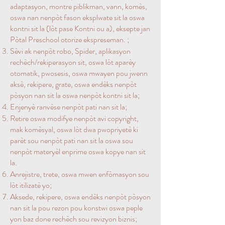
adaptasyon, montre piblikman, vann, komès,
oswa nan nenpòt fason eksplwate sit la oswa
kontni sit la (lòt pase Kontni ou a), eksepte jan
Pòtal Preschool otorize ekspreseman. ;
Sèvi ak nenpòt robo, Spider, aplikasyon
rechèch/rekiperasyon sit, oswa lòt aparèy
otomatik, pwosesis, oswa mwayen pou jwenn
aksè, rekipere, grate, oswa endèks nenpòt
pòsyon nan sit la oswa nenpòt kontni sit la;
Enjenyè ranvèse nenpòt pati nan sit la;
Retire oswa modifye nenpòt avi copyright,
mak komèsyal, oswa lòt dwa pwopriyetè ki
parèt sou nenpòt pati nan sit la oswa sou
nenpòt materyèl enprime oswa kopye nan sit
la.
Anrejistre, trete, oswa mwen enfòmasyon sou
lòt itilizatè yo;
Aksede, rekipere, oswa endèks nenpòt pòsyon
nan sit la pou rezon pou konstwi oswa peple
yon baz done rechèch sou revizyon biznis;