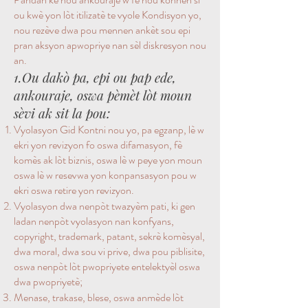
ou kwè yon lòt itilizatè te vyole Kondisyon yo,
nou rezève dwa pou mennen ankèt sou epi
pran aksyon apwopriye nan sèl diskresyon nou
an.
1.Ou dakò pa, epi ou pap ede,
ankouraje, oswa pèmèt lòt moun
sèvi ak sit la pou:
Vyolasyon Gid Kontni nou yo, pa egzanp, lè w
ekri yon revizyon fo oswa difamasyon, fè
komès ak lòt biznis, oswa lè w peye yon moun
oswa lè w resevwa yon konpansasyon pou w
ekri oswa retire yon revizyon.
Vyolasyon dwa nenpòt twazyèm pati, ki gen
ladan nenpòt vyolasyon nan konfyans,
copyright, trademark, patant, sekrè komèsyal,
dwa moral, dwa sou vi prive, dwa pou piblisite,
oswa nenpòt lòt pwopriyete entelektyèl oswa
dwa pwopriyetè;
Menase, trakase, blese, oswa anmède lòt