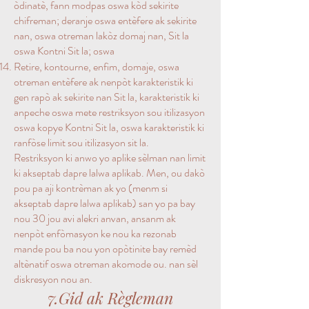
òdinatè, fann modpas oswa kòd sekirite
chifreman; deranje oswa entèfere ak sekirite
nan, oswa otreman lakòz domaj nan, Sit la
oswa Kontni Sit la; oswa
Retire, kontourne, enfim, domaje, oswa
otreman entèfere ak nenpòt karakteristik ki
gen rapò ak sekirite nan Sit la, karakteristik ki
anpeche oswa mete restriksyon sou itilizasyon
oswa kopye Kontni Sit la, oswa karakteristik ki
ranfòse limit sou itilizasyon sit la.
Restriksyon ki anwo yo aplike sèlman nan limit
ki akseptab dapre lalwa aplikab. Men, ou dakò
pou pa aji kontrèman ak yo (menm si
akseptab dapre lalwa aplikab) san yo pa bay
nou 30 jou avi alekri anvan, ansanm ak
nenpòt enfòmasyon ke nou ka rezonab
mande pou ba nou yon opòtinite bay remèd
altènatif oswa otreman akomode ou. nan sèl
diskresyon nou an.
7.Gid ak Règleman