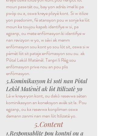
moun pase tèt ou, bay yon adrès imel ki pa
pwòp ou a, oswa kreye plizyè kont. Si w itilize
yon psedonim, fè atansyon pou w sonje ke lòt
moun ka toujou kapab idantifye w si, pa
egzanp, ou mete enfòmasyon ki idantifye w
nan revizyon w yo, w sèvi ak menm
enfòmasyon sou kont yo sou lòt sit, oswa si w
pèmèt lòt sit pataje enfòmasyon sou ou. ak
Pòtal Lekòl Matènèl. Tanpri li Règ sou
enfòmasyon prive nou an pou plis
enfòmasyon.
5.Kominikasyon ki soti nan Pòtal
Lekòl Matènèl ak lòt Itilizatè yo
Lè w kreye yon kont, ou dakò resevwa sèten
kominikasyon an koneksyon avèk sit la. Pou
egzanp, ou ka resevwa konpliman oswa
demann zanmi nan men lòt Itilizatè yo.
5.Content
1.Responsablite pou kontni ou a