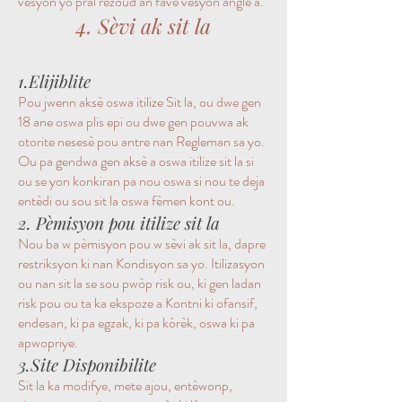
vèsyon yo pral rezoud an favè vèsyon angle a.
4. Sèvi ak sit la
1.Elijiblite
Pou jwenn aksè oswa itilize Sit la, ou dwe gen
18 ane oswa plis epi ou dwe gen pouvwa ak
otorite nesesè pou antre nan Regleman sa yo.
Ou pa gendwa gen aksè a oswa itilize sit la si
ou se yon konkiran pa nou oswa si nou te deja
entèdi ou sou sit la oswa fèmen kont ou.
2. Pèmisyon pou itilize sit la
Nou ba w pèmisyon pou w sèvi ak sit la, dapre
restriksyon ki nan Kondisyon sa yo. Itilizasyon
ou nan sit la se sou pwòp risk ou, ki gen ladan
risk pou ou ta ka ekspoze a Kontni ki ofansif,
endesan, ki pa egzak, ki pa kòrèk, oswa ki pa
apwopriye.
3.Site Disponibilite
Sit la ka modifye, mete ajou, entèwonp,