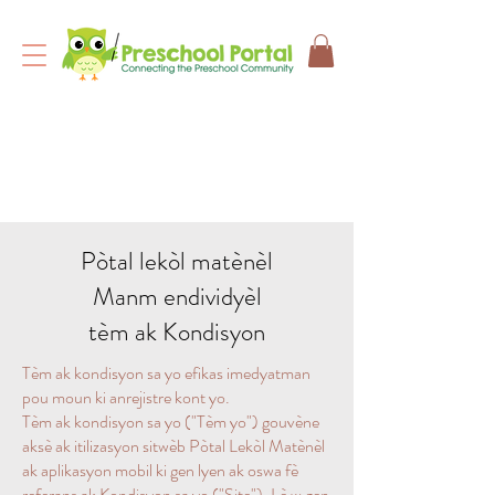
Pòtal lekòl matènèl
Manm endividyèl
tèm ak Kondisyon
Tèm ak kondisyon sa yo efikas imedyatman
pou moun ki anrejistre kont yo.
Tèm ak kondisyon sa yo ("Tèm yo") gouvène
aksè ak itilizasyon sitwèb Pòtal Lekòl Matènèl
ak aplikasyon mobil ki gen lyen ak oswa fè
referans ak Kondisyon sa yo ("Site"). Lè w gen