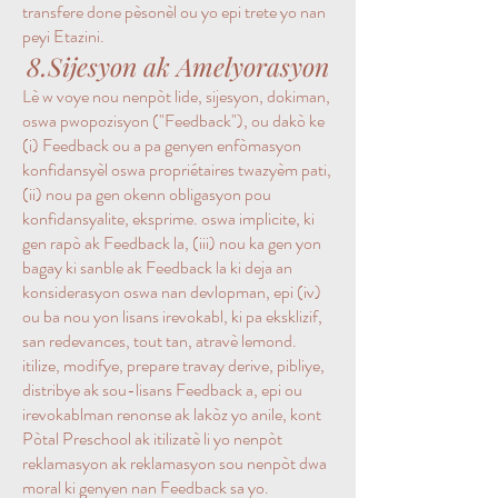
transfere done pèsonèl ou yo epi trete yo nan
peyi Etazini.
8.Sijesyon ak Amelyorasyon
Lè w voye nou nenpòt lide, sijesyon, dokiman,
oswa pwopozisyon ("Feedback"), ou dakò ke
(i) Feedback ou a pa genyen enfòmasyon
konfidansyèl oswa propriétaires twazyèm pati,
(ii) nou pa gen okenn obligasyon pou
konfidansyalite, eksprime. oswa implicite, ki
gen rapò ak Feedback la, (iii) nou ka gen yon
bagay ki sanble ak Feedback la ki deja an
konsiderasyon oswa nan devlopman, epi (iv)
ou ba nou yon lisans irevokabl, ki pa eksklizif,
san redevances, tout tan, atravè lemond.
itilize, modifye, prepare travay derive, pibliye,
distribye ak sou-lisans Feedback a, epi ou
irevokablman renonse ak lakòz yo anile, kont
Pòtal Preschool ak itilizatè li yo nenpòt
reklamasyon ak reklamasyon sou nenpòt dwa
moral ki genyen nan Feedback sa yo.