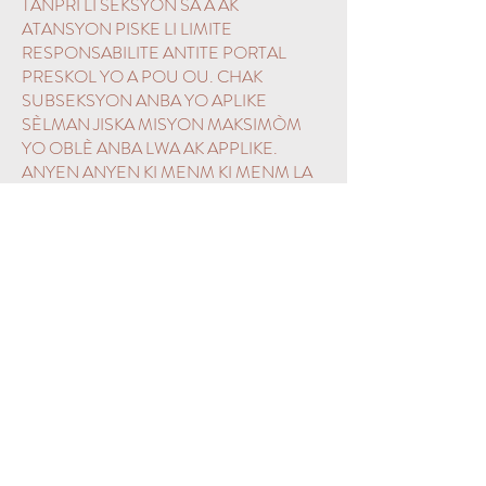
TANPRI LI SEKSYON SA A AK
ATANSYON PISKE LI LIMITE
RESPONSABILITE ANTITE PORTAL
PRESKOL YO A POU OU. CHAK
SUBSEKSYON ANBA YO APLIKE
SÈLMAN JISKA MISYON MAKSIMÒM
YO OBLÈ ANBA LWA AK APPLIKE.
ANYEN ANYEN KI MENM KI MENM LA
KI GEN LIMITE NENPÒT DWA OU KA
GENYEN KI PA GEN LIMITE LEGAL. SI
OU PA SÈ SÈ SOU SA A OSWA
NENPÒT SEKSYON KONDISYON SA
YO, TANPRI KONSILTE AK YON
PWOFESYONÈ LEGAL AVAN POU
AKSÈ OSWA ITILIZE SITE A. LÈ OU AKSÈ
OSWA ITILIZE SITE A, OU REPREZANTE
KE OU TE LI, KONPRANN, AK DAKÒ AK
TÈM SA YO, ANKLI SEKSYON SA A. OU
AP RENSE DWA LEGAL SUBSTANTIYAL
OU DAKÒ AK KONDISYON SA YO.
SITE A DISPONIB POU OU SOU YON