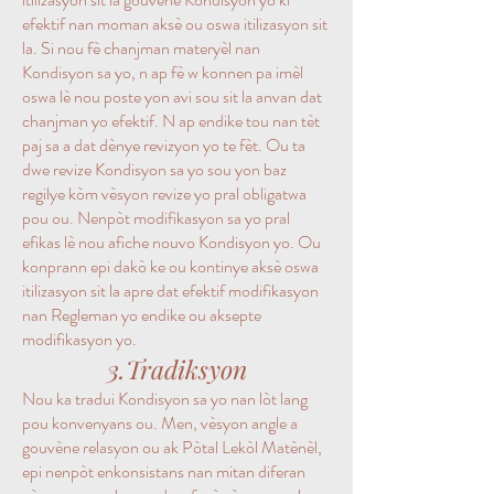
efektif nan moman aksè ou oswa itilizasyon sit
la. Si nou fè chanjman materyèl nan
Kondisyon sa yo, n ap fè w konnen pa imèl
oswa lè nou poste yon avi sou sit la anvan dat
chanjman yo efektif. N ap endike tou nan tèt
paj sa a dat dènye revizyon yo te fèt. Ou ta
dwe revize Kondisyon sa yo sou yon baz
regilye kòm vèsyon revize yo pral obligatwa
pou ou. Nenpòt modifikasyon sa yo pral
efikas lè nou afiche nouvo Kondisyon yo. Ou
konprann epi dakò ke ou kontinye aksè oswa
itilizasyon sit la apre dat efektif modifikasyon
nan Regleman yo endike ou aksepte
modifikasyon yo.
3.Tradiksyon
Nou ka tradui Kondisyon sa yo nan lòt lang
pou konvenyans ou. Men, vèsyon angle a
gouvène relasyon ou ak Pòtal Lekòl Matènèl,
epi nenpòt enkonsistans nan mitan diferan