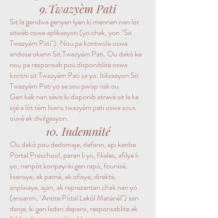
9.Twazyèm Pati
Sit la gendwa genyen lyen ki mennen nan lòt
sitwèb oswa aplikasyon (yo chak, yon "Sit
Twazyèm Pati"). Nou pa kontwole oswa
andose okenn Sit Twazyèm Pati. Ou dakò ke
nou pa responsab pou disponiblite oswa
kontni sit Twazyèm Pati sa yo. Itilizasyon Sit
Twazyèm Pati yo se sou pwòp risk ou.
Gen kèk nan sèvis ki disponib atravè sit la ka
sijè a lòt tèm lisans twazyèm pati oswa sous
ouvè ak divilgasyon.
10. Indemnité
Ou dakò pou dedomaje, defann, epi kenbe
Portal Preschool, paran li yo, filiales, afilye li
yo, nenpòt konpayi ki gen rapò, founisè,
lisansye, ak patnè, ak ofisye, direktè,
anplwaye, ajan, ak reprezantan chak nan yo
(ansanm, "Antite Pòtal Lekòl Matènèl") san
danje, ki gen ladan depans, responsablite ak