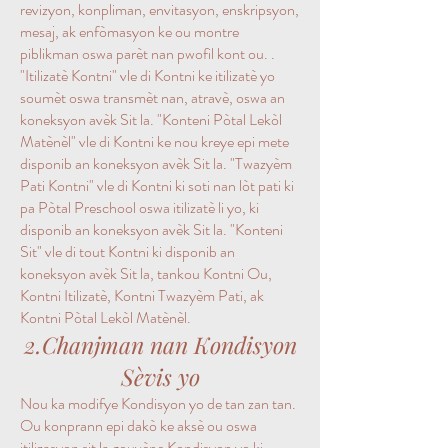
revizyon, konpliman, envitasyon, enskripsyon,
mesaj, ak enfòmasyon ke ou montre
piblikman oswa parèt nan pwofil kont ou. .
"Itilizatè Kontni" vle di Kontni ke itilizatè yo
soumèt oswa transmèt nan, atravè, oswa an
koneksyon avèk Sit la. "Konteni Pòtal Lekòl
Matènèl" vle di Kontni ke nou kreye epi mete
disponib an koneksyon avèk Sit la. "Twazyèm
Pati Kontni" vle di Kontni ki soti nan lòt pati ki
pa Pòtal Preschool oswa itilizatè li yo, ki
disponib an koneksyon avèk Sit la. "Konteni
Sit" vle di tout Kontni ki disponib an
koneksyon avèk Sit la, tankou Kontni Ou,
Kontni Itilizatè, Kontni Twazyèm Pati, ak
Kontni Pòtal Lekòl Matènèl.
2.Chanjman nan Kondisyon
Sèvis yo
Nou ka modifye Kondisyon yo de tan zan tan.
Ou konprann epi dakò ke aksè ou oswa
itilizasyon sit la gouvène Kondisyon yo ki