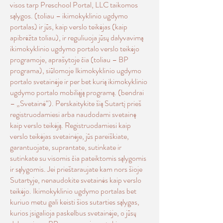
visos tarp Preschool Portal, LLC taikomos
sąlygos. (toliau – ikimokyklinio ugdymo
portalas) ir jūs, kaip verslo teikėjas (kaip
apibrėžta toliau), ir reguliuoja jūsų dalyvavimą
ikimokyklinio ugdymo portalo verslo teikėjo
programoje, aprašytoje čia (toliau – BP
programa), siūlomoje Ikimokyklinio ugdymo
portalo svetainėje ir per bet kurią ikimokyklinio
ugdymo portalo mobiliąją programą. (bendrai
– „Svetainė“). Perskaitykite šią Sutartį prieš
registruodamiesi arba naudodami svetainę
kaip verslo teikėją. Registruodamiesi kaip
verslo teikėjas svetainėje, jūs pareiškiate,
garantuojate, suprantate, sutinkate ir
sutinkate su visomis čia pateiktomis sąlygomis
ir sąlygomis. Jei prieštaraujate kam nors šioje
Sutartyje, nenaudokite svetainės kaip verslo
teikėjo. Ikimokyklinio ugdymo portalas bet
kuriuo metu gali keisti šios sutarties sąlygas,
kurios įsigalioja paskelbus svetainėje, o jūsų