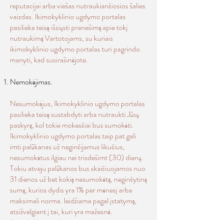
reputacijai arba viešas nutraukiančiosios šalies
vaizdas. Ikimokyklinio ugdymo portalas
pasilieka teisę išsiųsti pranešimą apie tokį
nutraukimą Vartotojams, su kuriais
ikimokyklinio ugdymo portalas turi pagrindo
manyti, kad susirašinėjote.
Nemokėjimas.
Nesumokėjus, Ikimokyklinio ugdymo portalas
pasilieka teisę sustabdyti arba nutraukti Jūsų
paskyrą, kol tokie mokesčiai bus sumokėti.
Ikimokyklinio ugdymo portalas taip pat gali
imti palūkanas už neginčijamus likučius,
nesumokėtus ilgiau nei trisdešimt (30) dienų.
Tokiu atveju palūkanos bus skaičiuojamos nuo
31 dienos už bet kokią nesumokėtą, neginčytiną
sumą, kurios dydis yra 1% per mėnesį arba
maksimali norma. leidžiama pagal įstatymą,
atsižvelgiant į tai, kuri yra mažesnė.