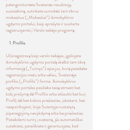
palengvintumėte Svetainės naudotojų
susisiekimą, sutinkate sumokėti tam tikrus
mokesčius („Mokesčiai“) ikimokyklinio
ugdymo portalui, kaip aprašyta ir susitarta
registruojantis į Verslo teikėjo programą.
1. Profilis.
Užsiregistravę kaip verslo teikėjas, įgaliojate
ikimokyklinio ugdymo portalą skelbti tam tikrą
informaciją („Turinys“) apie jus, kurią pateikėte
registracijos metu arba vėliau, Svetainėje
profilio („Profilis“) forma. Ikimokyklinio
ugdymo portalas pasilieka teisę atmesti bet
kokį prašymą dėl Profilio arba atšaukti bet kurį
Profilį dėl bet kokios priežasties, įskaitant, bet
neapsiribojant, šioje Sutartyje nustatytų
įsipareigojimų nevykdymą arba be priežasties.
Pateikdami turinį į svetainę, jūs automatiškai
suteikiate, pareiškiate ir garantuojate, kad