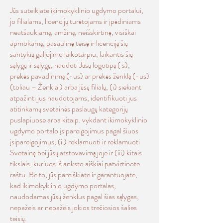
Jūs suteikiate ikimokyklinio ugdymo portalui,
jo filialams, licencijų turėtojams ir įpėdiniams
neatšaukiamą, amžiną, neišskirtinę, visiškai
apmokamą, pasaulinę teisę ir licenciją šių
santykių galiojimo laikotarpiu, laikantis šių
sąlygų ir sąlygų, naudoti Jūsų logotipą ( s),
prekės pavadinimą (-us) ar prekės ženklą (-us)
(toliau – Ženklai) arba jūsų filialų, (i) siekiant
atpažinti jus naudotojams, identifikuoti jus
atitinkamų svetainės paslaugų kategorijų
puslapiuose arba kitaip. vykdant ikimokyklinio
ugdymo portalo įsipareigojimus pagal šiuos
įsipareigojimus, (ii) reklamuoti ir reklamuoti
Svetainę bei jūsų atstovavimą joje ir (iii) kitais
tikslais, kuriuos iš anksto aiškiai patvirtinote
raštu. Be to, jūs pareiškiate ir garantuojate,
kad ikimokyklinio ugdymo portalas,
naudodamas jūsų ženklus pagal šias sąlygas,
nepažeis ar nepažeis jokios trečiosios šalies
teisių.