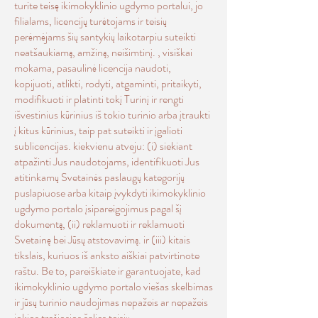
turite teisę ikimokyklinio ugdymo portalui, jo
filialams, licencijų turėtojams ir teisių
perėmėjams šių santykių laikotarpiu suteikti
neatšaukiamą, amžiną, neišimtinį. , visiškai
mokama, pasaulinė licencija naudoti,
kopijuoti, atlikti, rodyti, atgaminti, pritaikyti,
modifikuoti ir platinti tokį Turinį ir rengti
išvestinius kūrinius iš tokio turinio arba įtraukti
į kitus kūrinius, taip pat suteikti ir įgalioti
sublicencijas. kiekvienu atveju: (i) siekiant
atpažinti Jus naudotojams, identifikuoti Jus
atitinkamų Svetainės paslaugų kategorijų
puslapiuose arba kitaip įvykdyti ikimokyklinio
ugdymo portalo įsipareigojimus pagal šį
dokumentą, (ii) reklamuoti ir reklamuoti
Svetainę bei Jūsų atstovavimą. ir (iii) kitais
tikslais, kuriuos iš anksto aiškiai patvirtinote
raštu. Be to, pareiškiate ir garantuojate, kad
ikimokyklinio ugdymo portalo viešas skelbimas
ir jūsų turinio naudojimas nepažeis ar nepažeis
jokios trečiosios šalies teisių.