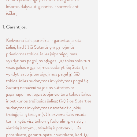
lėšomis dalyvauti ginantis ir sprendžiant
ieškinį.
Garantijos.
Kiekviena šalis pareiškia ir garantuoja kitai
šaliai, kad (i) ši Sutartis yra galiojantis ir
privalomas tokios šalies įsipareigojimas,
vykdytinas pagal jos sąlygas; (ii) tokia šalis turi
visas galias ir įgaliojimus sudaryti šią Sutartį ir
vykdyti savo įsipareigojimus pagal ją; (iii)
tokios šalies sudarymas ir vykdymas pagal šią
Sutartį nepažeidžia jokios sutarties ar
įsipareigojimo, egzistuojančio tarp tokios šalies
ir bet kurios trečiosios šalies; (iv) šios Sutarties
sudarymas ir vykdymas nepažeidžia jokių
trečiųjų šalių teisių ir (v) kiekviena šalis visada
turi laikytis visų taikomų federalinių, valstijų ir
vietinių įstatymų, taisyklių ir potvarkių. Jūs
pareiškiate, garantuojate ir sutinkate, kad: (i)