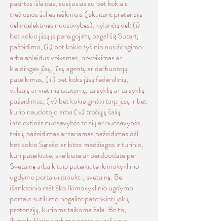
patirtas išlaidas, susijusias su bet kokiais
trečiosios šalies ieškiniais (įskaitant pretenziją
dėl intelektinės nuosavybės), kylančių dėl: (i)
bet kokio jūsų įsipareigojimų pagal šią Sutartį
pažeidimo, (ii) bet kokio tyčinio nusižengimo.
arba aplaidus veiksmas, neveikimas ar
klaidingas jūsų, jūsų agentų ar darbuotojų
pateikimas, (iii) bet koks jūsų federalinių,
valstijų ar vietinių įstatymų, taisyklių ar taisyklių
pažeidimas, (iv) bet kokie ginčai tarp jūsų ir bet
kurio naudotojo arba ( v) trečiųjų šalių
intelektinės nuosavybės teisių ar nuosavybės
teisių pažeidimas ar tariamas pažeidimas dėl
bet kokio Sąrašo ar kitos medžiagos ir turinio,
kurį pateikiate, skelbiate ar perduodate per
Svetainę arba kitaip pateikiate ikimokyklinio
ugdymo portalui įtraukti į svetainę. Be
išankstinio raštiško Ikimokyklinio ugdymo
portalo sutikimo negalite patenkinti jokių
pretenzijų, kurioms taikoma žala. Be to,
Ikimokyklinio ugdymo portalas gali savo