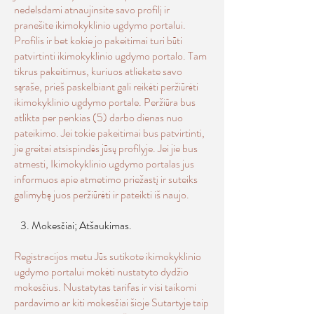
nedelsdami atnaujinsite savo profilį ir
pranešite ikimokyklinio ugdymo portalui.
Profilis ir bet kokie jo pakeitimai turi būti
patvirtinti ikimokyklinio ugdymo portalo. Tam
tikrus pakeitimus, kuriuos atliekate savo
sąraše, prieš paskelbiant gali reikėti peržiūrėti
ikimokyklinio ugdymo portale. Peržiūra bus
atlikta per penkias (5) darbo dienas nuo
pateikimo. Jei tokie pakeitimai bus patvirtinti,
jie greitai atsispindės jūsų profilyje. Jei jie bus
atmesti, Ikimokyklinio ugdymo portalas jus
informuos apie atmetimo priežastį ir suteiks
galimybę juos peržiūrėti ir pateikti iš naujo.
3. Mokesčiai; Atšaukimas.
Registracijos metu Jūs sutikote ikimokyklinio
ugdymo portalui mokėti nustatyto dydžio
mokesčius. Nustatytas tarifas ir visi taikomi
pardavimo ar kiti mokesčiai šioje Sutartyje taip