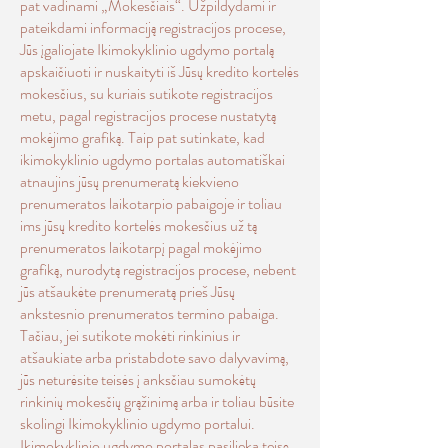
pat vadinami „Mokesčiais“. Užpildydami ir
pateikdami informaciją registracijos procese,
Jūs įgaliojate Ikimokyklinio ugdymo portalą
apskaičiuoti ir nuskaityti iš Jūsų kredito kortelės
mokesčius, su kuriais sutikote registracijos
metu, pagal registracijos procese nustatytą
mokėjimo grafiką. Taip pat sutinkate, kad
ikimokyklinio ugdymo portalas automatiškai
atnaujins jūsų prenumeratą kiekvieno
prenumeratos laikotarpio pabaigoje ir toliau
ims jūsų kredito kortelės mokesčius už tą
prenumeratos laikotarpį pagal mokėjimo
grafiką, nurodytą registracijos procese, nebent
jūs atšaukėte prenumeratą prieš Jūsų
ankstesnio prenumeratos termino pabaiga.
Tačiau, jei sutikote mokėti rinkinius ir
atšaukiate arba pristabdote savo dalyvavimą,
jūs neturėsite teisės į anksčiau sumokėtų
rinkinių mokesčių grąžinimą arba ir toliau būsite
skolingi Ikimokyklinio ugdymo portalui.
Ikimokyklinio ugdymo portalas pasilieka teisę