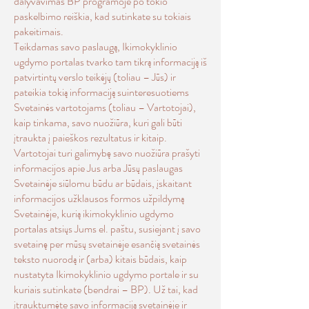
dalyvavimas BP programoje po tokio
paskelbimo reiškia, kad sutinkate su tokiais
pakeitimais.
Teikdamas savo paslaugą, Ikimokyklinio
ugdymo portalas tvarko tam tikrą informaciją iš
patvirtintų verslo teikėjų (toliau – Jūs) ir
pateikia tokią informaciją suinteresuotiems
Svetainės vartotojams (toliau – Vartotojai),
kaip tinkama, savo nuožiūra, kuri gali būti
įtraukta į paieškos rezultatus ir kitaip.
Vartotojai turi galimybę savo nuožiūra prašyti
informacijos apie Jus arba Jūsų paslaugas
Svetainėje siūlomu būdu ar būdais, įskaitant
informacijos užklausos formos užpildymą
Svetainėje, kurią ikimokyklinio ugdymo
portalas atsiųs Jums el. paštu, susiejant į savo
svetainę per mūsų svetainėje esančią svetainės
teksto nuorodą ir (arba) kitais būdais, kaip
nustatyta Ikimokyklinio ugdymo portale ir su
kuriais sutinkate (bendrai – BP). Už tai, kad
įtrauktumėte savo informaciją svetainėje ir