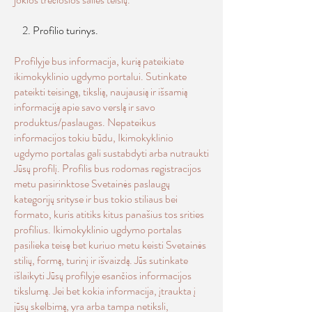
2. Profilio turinys.
Profilyje bus informacija, kurią pateikiate
ikimokyklinio ugdymo portalui. Sutinkate
pateikti teisingą, tikslią, naujausią ir išsamią
informaciją apie savo verslą ir savo
produktus/paslaugas. Nepateikus
informacijos tokiu būdu, Ikimokyklinio
ugdymo portalas gali sustabdyti arba nutraukti
Jūsų profilį. Profilis bus rodomas registracijos
metu pasirinktose Svetainės paslaugų
kategorijų srityse ir bus tokio stiliaus bei
formato, kuris atitiks kitus panašius tos srities
profilius. Ikimokyklinio ugdymo portalas
pasilieka teisę bet kuriuo metu keisti Svetainės
stilių, formą, turinį ir išvaizdą. Jūs sutinkate
išlaikyti Jūsų profilyje esančios informacijos
tikslumą. Jei bet kokia informacija, įtraukta į
jūsų skelbimą, yra arba tampa netiksli,