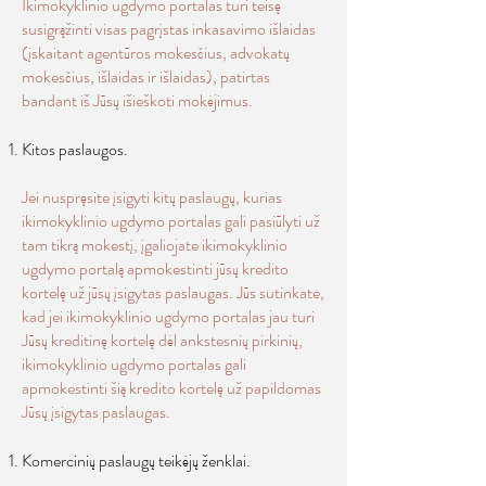
Ikimokyklinio ugdymo portalas turi teisę
susigrąžinti visas pagrįstas inkasavimo išlaidas
(įskaitant agentūros mokesčius, advokatų
mokesčius, išlaidas ir išlaidas), patirtas
bandant iš Jūsų išieškoti mokėjimus.
Kitos paslaugos.
Jei nuspręsite įsigyti kitų paslaugų, kurias
ikimokyklinio ugdymo portalas gali pasiūlyti už
tam tikrą mokestį, įgaliojate ikimokyklinio
ugdymo portalą apmokestinti jūsų kredito
kortelę už jūsų įsigytas paslaugas. Jūs sutinkate,
kad jei ikimokyklinio ugdymo portalas jau turi
Jūsų kreditinę kortelę dėl ankstesnių pirkinių,
ikimokyklinio ugdymo portalas gali
apmokestinti šią kredito kortelę už papildomas
Jūsų įsigytas paslaugas.
Komercinių paslaugų teikėjų ženklai.