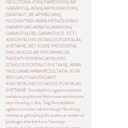
NESUTEIKIA JOKIŲ PAREIŠKIMŲ AR
GARANTIJŲ, AIŠKIŲ AR NUMANOMŲ,
ĮSKAITANT, BE APRIBOJIMŲ,
NUOSAVYBĖS ARBA NEPAŽEIDIMO
GARANTIJAS ARBA NUMANOMĄ
GARANTIJĄ DĖL GARANTIJOS. ECT Į
IKIMOKYKLINIO ĮSTAIGOS PORTALAS
SVETAINE, BET KOKIE PRODUKTAI,
PASLAUGOS AR INFORMACIJA,
PATEIKTI PER IKIMOKYKLINIO
ĮSTAIGOS PORTALO SVETAINĘ, ARBA
TIKSLUMAS ARBA REZULTATAI, KURI
BŪTI GAUTI NAUDOJANT
IKIMOKYKLINIO ĮSTAIGOS PORTALAS
SVETAINE. Ikimokyklinio ugdymo portalas
nedalyvauja jokiuose faktiniuose sandoriuose
tarp Vartotojų ir Jūsų. Taigi Ikimokyklinio
ugdymo portalas nekontroliuoja Naudotojų
interesų ar galimybių pirkti prekes ar mokėti už
paslaugas arba bet kurio Vartotojo
tinkamumo Jūsų produktams ar paslaugoms.