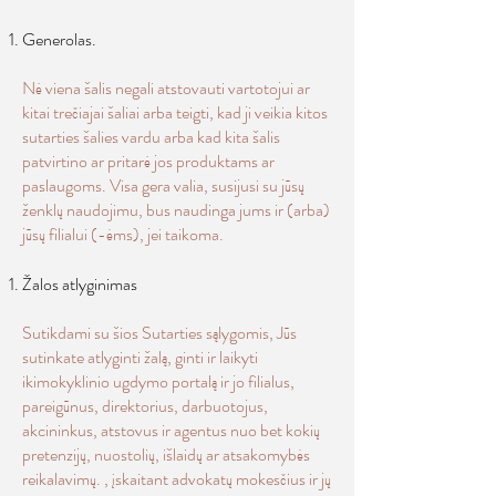
Generolas.
Nė viena šalis negali atstovauti vartotojui ar
kitai trečiajai šaliai arba teigti, kad ji veikia kitos
sutarties šalies vardu arba kad kita šalis
patvirtino ar pritarė jos produktams ar
paslaugoms. Visa gera valia, susijusi su jūsų
ženklų naudojimu, bus naudinga jums ir (arba)
jūsų filialui (-ėms), jei taikoma.
Žalos atlyginimas
Sutikdami su šios Sutarties sąlygomis, Jūs
sutinkate atlyginti žalą, ginti ir laikyti
ikimokyklinio ugdymo portalą ir jo filialus,
pareigūnus, direktorius, darbuotojus,
akcininkus, atstovus ir agentus nuo bet kokių
pretenzijų, nuostolių, išlaidų ar atsakomybės
reikalavimų. , įskaitant advokatų mokesčius ir jų