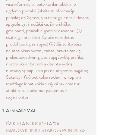
visa informacija, pateikta ikimokyklinio
ugdymo portalui, įskaitant informaciją,
pateiktą dėl Sąrašo, yra teisinga ir neklaidinanti,
apgaulinga, šmeižikiška, šmeižikiška,
grasinanti, priekabiaujanti ar nepadori; (ii)
esate įgaliotas teikti Sąraše nurodytus
produktus ir paslaugas; (iii) Jūs turite teisę
naudoti visas autorių teises, prekės ženklą,
prekės pavadinimą, paslaugų ženklą, grafiką,
nuotrauką ar bet kokią kitą intelektinę
nuosavybę taip, kaip jos naudojamos pagal šią
Sutartį; ir (iv) bet kokia reklaminė kopija ar
medžiaga ir bet kokia susijusi reklama turi
atitikti visus taikomus įstatymus ir
reglamentus.
ATSISAKYMAI.
IŠSKIRTA NURODYTA ČIA,
IKIMOKYKLINIO ĮSTAIGOS PORTALAS