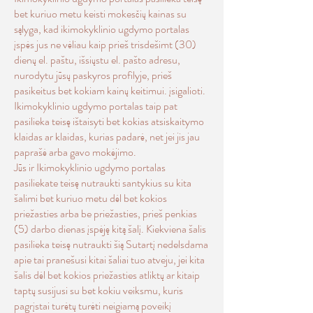
bet kuriuo metu keisti mokesčių kainas su
sąlyga, kad ikimokyklinio ugdymo portalas
įspės jus ne vėliau kaip prieš trisdešimt (30)
dienų el. paštu, išsiųstu el. pašto adresu,
nurodytu jūsų paskyros profilyje, prieš
pasikeitus bet kokiam kainų keitimui. įsigalioti.
Ikimokyklinio ugdymo portalas taip pat
pasilieka teisę ištaisyti bet kokias atsiskaitymo
klaidas ar klaidas, kurias padarė, net jei jis jau
paprašė arba gavo mokėjimo.
Jūs ir Ikimokyklinio ugdymo portalas
pasiliekate teisę nutraukti santykius su kita
šalimi bet kuriuo metu dėl bet kokios
priežasties arba be priežasties, prieš penkias
(5) darbo dienas įspėję kitą šalį. Kiekviena šalis
pasilieka teisę nutraukti šią Sutartį nedelsdama
apie tai pranešusi kitai šaliai tuo atveju, jei kita
šalis dėl bet kokios priežasties atliktų ar kitaip
taptų susijusi su bet kokiu veiksmu, kuris
pagrįstai turėtų turėti neigiamą poveikį