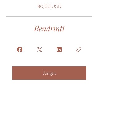
80,00 USD
Bendrinti
Jungtis
Palaikymas
Sąlygos ir sąlygos – individuali narystė
Sąlygos ir sąlygos – teikėjo narystė