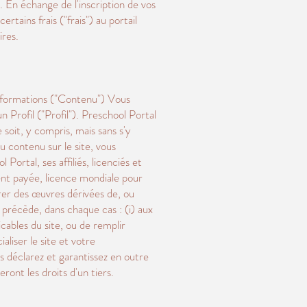
 En échange de l'inscription de vos
ertains frais ("frais") au portail
ires.
 informations ("Contenu") Vous
n Profil ("Profil"). Preschool Portal
 soit, y compris, mais sans s'y
u contenu sur le site, vous
ortal, ses affiliés, licenciés et
ment payée, licence mondiale pour
arer des œuvres dérivées de, ou
précède, dans chaque cas : (i) aux
icables du site, ou de remplir
liser le site et votre
s déclarez et garantissez en outre
ront les droits d'un tiers.