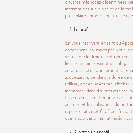
d'autres méthodes déterminées par 
informations sur le site et de la faci
préscolaire comme décrit et conven
1. Le profil.
En vous inscrivant en tant qu'Appor
concernant, soumises par Vous lors d
se réserve le droit de refuser toute
limiter, le non-respect des obligat
accordez automatiquement, et vous dé
successeurs, pendant la durée de ce
utiliser, copier, exécuter, affiche
incorporer dans d'autres œuvres, c
fins de vous identifier auprès des ut
autrement les obligations du portai
représentation et (iii) à des fins 
que la publication et l'utilisation p
2. Contenu du profil.