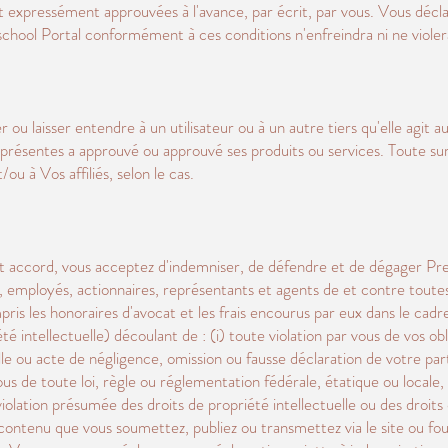
ment expressément approuvées à l'avance, par écrit, par vous. Vous décl
school Portal conformément à ces conditions n'enfreindra ni ne violera 
ou laisser entendre à un utilisateur ou à un autre tiers qu'elle agit a
 présentes a approuvé ou approuvé ses produits ou services. Toute surva
u à Vos affiliés, selon le cas.
 accord, vous acceptez d'indemniser, de défendre et de dégager Pres
urs, employés, actionnaires, représentants et agents de et contre tout
ris les honoraires d'avocat et les frais encourus par eux dans le cadr
é intellectuelle) découlant de : (i) toute violation par vous de vos ob
elle ou acte de négligence, omission ou fausse déclaration de votre par
ous de toute loi, règle ou réglementation fédérale, étatique ou locale, 
la violation présumée des droits de propriété intellectuelle ou des droit
contenu que vous soumettez, publiez ou transmettez via le site ou fou