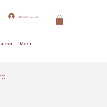
Se connecter
aison
More
re