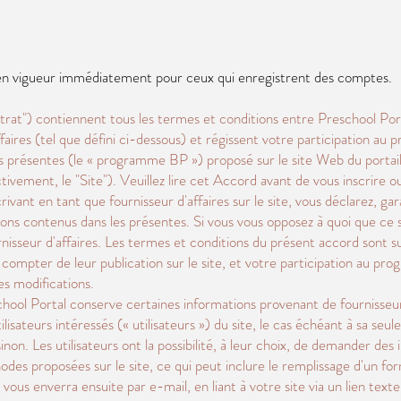
en vigueur immédiatement pour ceux qui enregistrent des comptes.
at") contiennent tous les termes et conditions entre Preschool Porta
faires (tel que défini ci-dessous) et régissent votre participation au
les présentes (le « programme BP ») proposé sur le site Web du portail 
tivement, le "Site"). Veuillez lire cet Accord avant de vous inscrire ou
rivant en tant que fournisseur d'affaires sur le site, vous déclarez, g
ons contenus dans les présentes. Si vous vous opposez à quoi que ce s
ournisseur d'affaires. Les termes et conditions du présent accord sont s
compter de leur publication sur le site, et votre participation au p
es modifications.
chool Portal conserve certaines informations provenant de fournisse
isateurs intéressés (« utilisateurs ») du site, le cas échéant à sa seul
inon. Les utilisateurs ont la possibilité, à leur choix, de demander des
odes proposées sur le site, ce qui peut inclure le remplissage d'un f
re vous enverra ensuite par e-mail, en liant à votre site via un lien tex