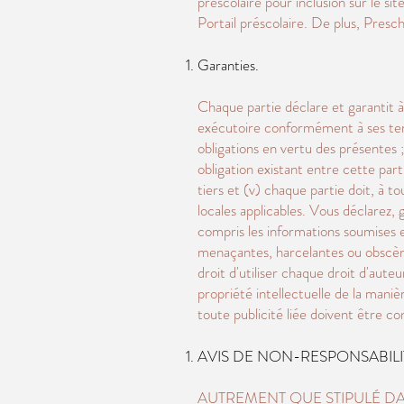
préscolaire pour inclusion sur le si
Portail préscolaire. De plus, Presch
Garanties.
Chaque partie déclare et garantit à 
exécutoire conformément à ses terme
obligations en vertu des présentes ;
obligation existant entre cette parti
tiers et (v) chaque partie doit, à 
locales applicables. Vous déclarez, 
compris les informations soumises e
menaçantes, harcelantes ou obscènes 
droit d'utiliser chaque droit d'a
propriété intellectuelle de la manièr
toute publicité liée doivent être co
AVIS DE NON-RESPONSABILI
AUTREMENT QUE STIPULÉ DA