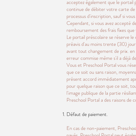
acceptez également que le portail
continue de débiter votre carte de 
processus d'inscription, sauf si v
Cependant, si vous avez accepté de 
remboursement des frais fixes que 
Le portail préscolaire se réserve le
préavis d'au moins trente (30) jou
avant tout changement de prix. en v
erreur commise même s'il a déjà 
Vous et Preschool Portal vous réser
que ce soit ou sans raison, moyennan
présent accord immédiatement après 
pour quelque raison que ce soit, tou
l'image publique de la partie résilia
Preschool Portal a des raisons de 
Défaut de paiement.
En cas de non-paiement, Preschool P
payés. Preschool Portal peut égalem