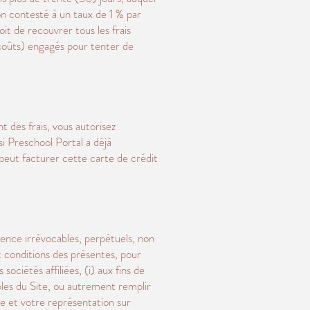
on contesté à un taux de 1 % par
oit de recouvrer tous les frais
 coûts) engagés pour tenter de
 des frais, vous autorisez
i Preschool Portal a déjà
 peut facturer cette carte de crédit
icence irrévocables, perpétuels, non
t conditions des présentes, pour
ciétés affiliées, (i) aux fins de
ables du Site, ou autrement remplir
te et votre représentation sur