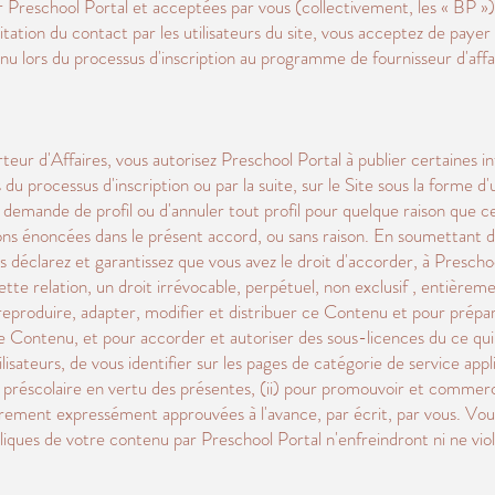
Preschool Portal et acceptées par vous (collectivement, les « BP »).
litation du contact par les utilisateurs du site, vous acceptez de payer c
u lors du processus d'inscription au programme de fournisseur d'affa
teur d'Affaires, vous autorisez Preschool Portal à publier certaines
u processus d'inscription ou par la suite, sur le Site sous la forme d'u
 demande de profil ou d'annuler tout profil pour quelque raison que ce
ions énoncées dans le présent accord, ou sans raison. En soumettant d
clarez et garantissez que vous avez le droit d'accorder, à Preschool P
tte relation, un droit irrévocable, perpétuel, non exclusif , entière
r, reproduire, adapter, modifier et distribuer ce Contenu et pour prép
e Contenu, et pour accorder et autoriser des sous-licences du ce qui 
ilisateurs, de vous identifier sur les pages de catégorie de service appl
l préscolaire en vertu des présentes, (ii) pour promouvoir et commercia
autrement expressément approuvées à l'avance, par écrit, par vous. Vou
ubliques de votre contenu par Preschool Portal n'enfreindront ni ne viole