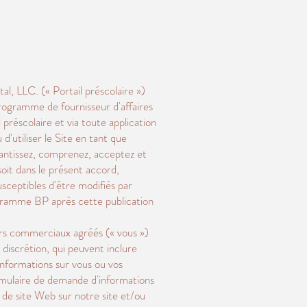
l, LLC. (« Portail préscolaire »)
 programme de fournisseur d'affaires
préscolaire et via toute application
 d'utiliser le Site en tant que
arantissez, comprenez, acceptez et
oit dans le présent accord,
usceptibles d'être modifiés par
rogramme BP après cette publication
urs commerciaux agréés (« vous »)
e discrétion, qui peuvent inclure
 informations sur vous ou vos
ormulaire de demande d'informations
te de site Web sur notre site et/ou