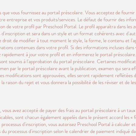
s que vous fournissez au portail préscolaire. Vous acceptez de fournir
tre entreprise et vos produits/services. Le défaut de fournir des inf
ation de votre profil par Preschool Portal. Le profil apparaîtra dans les
 d'inscription et sera dans un style et un format cohérents avec d'autr
e droit de modifier à tout moment le style, la forme, le contenu et l
mations contenues dans votre profil. Si des informations incluses dans 
apidement à jour votre profil et en informerez le portail préscolaire. 
sont soumis à l'approbation du portail préscolaire. Certaines modifica
n par le portail préscolaire avant la publication, examen qui sera eff
ces modifications sont approuvées, elles seront rapidement reflétées dan
a raison du rejet et vous donnera la possibilité de les réviser et de 
vous avez accepté de payer des frais au portail préscolaire à un taux fi
icables, sont chacun également appelés dans le présent accord les « fr
processus d'inscription, vous autorisez Preschool Portal à calculer et
s du processus d'inscription selon le calendrier de paiement indiqué da