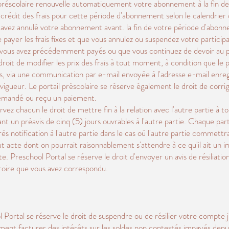
 préscolaire renouvelle automatiquement votre abonnement à la fin 
crédit des frais pour cette période d'abonnement selon le calendrier
ous avez annulé votre abonnement avant. la fin de votre période d'abo
payer les frais fixes et que vous annulez ou suspendez votre participat
vous avez précédemment payés ou que vous continuez de devoir au po
 droit de modifier les prix des frais à tout moment, à condition que le 
rs, via une communication par e-mail envoyée à l'adresse e-mail enreg
igueur. Le portail préscolaire se réserve également le droit de corri
demandé ou reçu un paiement.
vez chacun le droit de mettre fin à la relation avec l'autre partie à
t un préavis de cinq (5) jours ouvrables à l'autre partie. Chaque partie
notification à l'autre partie dans le cas où l'autre partie commettra
t acte dont on pourrait raisonnablement s'attendre à ce qu'il ait un i
nte. Preschool Portal se réserve le droit d'envoyer un avis de résiliatio
croire que vous avez correspondu.
ortal se réserve le droit de suspendre ou de résilier votre compte ju
ent facturer des intérêts sur les soldes non contestés impayés depui