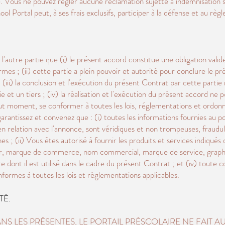
te. Vous ne pouvez régler aucune réclamation sujette à indemnisation s
ool Portal peut, à ses frais exclusifs, participer à la défense et au rè
l'autre partie que (i) le présent accord constitue une obligation vali
s ; (ii) cette partie a plein pouvoir et autorité pour conclure le p
 (iii) la conclusion et l'exécution du présent Contrat par cette parti
e et un tiers ; (iv) la réalisation et l'exécution du présent accord ne 
tout moment, se conformer à toutes les lois, réglementations et ordon
garantissez et convenez que : (i) toutes les informations fournies au po
n relation avec l'annonce, sont véridiques et non trompeuses, fraudul
; (ii) Vous êtes autorisé à fournir les produits et services indiqués d
uteur, marque de commerce, nom commercial, marque de service, graph
e dont il est utilisé dans le cadre du présent Contrat ; et (iv) toute c
nformes à toutes les lois et réglementations applicables.
TÉ.
NS LES PRÉSENTES, LE PORTAIL PRÉSCOLAIRE NE FAIT