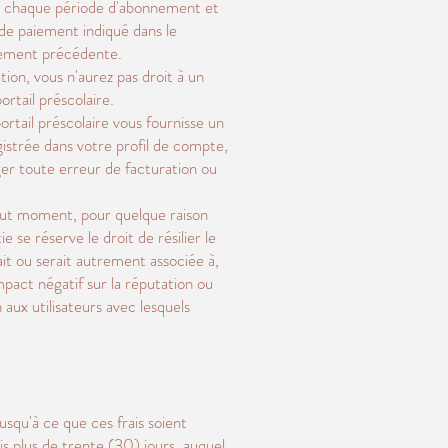
de chaque période d'abonnement et
 de paiement indiqué dans le
nnement précédente.
ion, vous n'aurez pas droit à un
rtail préscolaire.
portail préscolaire vous fournisse un
istrée dans votre profil de compte,
ger toute erreur de facturation ou
 tout moment, pour quelque raison
 se réserve le droit de résilier le
it ou serait autrement associée à,
mpact négatif sur la réputation ou
n aux utilisateurs avec lesquels
squ'à ce que ces frais soient
s plus de trente (30) jours, auquel