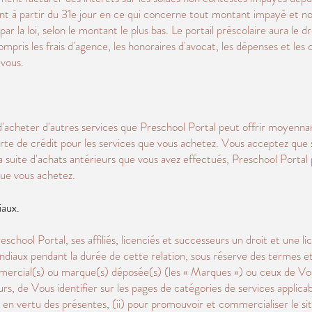
ont à partir du 31e jour en ce qui concerne tout montant impayé et n
 la loi, selon le montant le plus bas. Le portail préscolaire aura le dr
pris les frais d'agence, les honoraires d'avocat, les dépenses et les
 vous.
'acheter d'autres services que Preschool Portal peut offrir moyennant
rte de crédit pour les services que vous achetez. Vous acceptez que s
la suite d'achats antérieurs que vous avez effectués, Preschool Portal
que vous achetez.
aux.
school Portal, ses affiliés, licenciés et successeurs un droit et une l
ndiaux pendant la durée de cette relation, sous réserve des termes e
mmercial(s) ou marque(s) déposée(s) (les « Marques ») ou ceux de Vos so
urs, de Vous identifier sur les pages de catégories de services applic
re en vertu des présentes, (ii) pour promouvoir et commercialiser le si