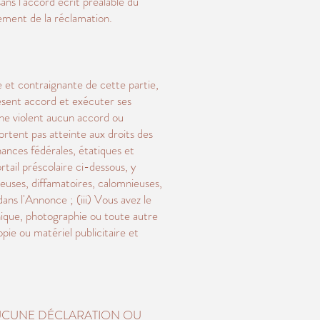
ans l'accord écrit préalable du
glement de la réclamation.
de et contraignante de cette partie,
résent accord et exécuter ses
e ne violent aucun accord ou
portent pas atteinte aux droits des
nances fédérales, étatiques et
rtail préscolaire ci-dessous, y
euses, diffamatoires, calomnieuses,
ans l'Annonce ; (iii) Vous avez le
ique, photographie ou toute autre
opie ou matériel publicitaire et
 AUCUNE DÉCLARATION OU