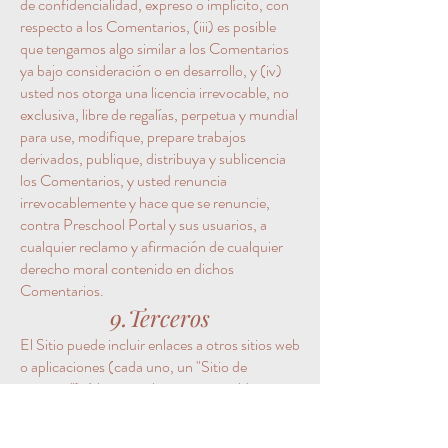
de confidencialidad, expreso o implícito, con
respecto a los Comentarios, (iii) es posible
que tengamos algo similar a los Comentarios
ya bajo consideración o en desarrollo, y (iv)
usted nos otorga una licencia irrevocable, no
exclusiva, libre de regalías, perpetua y mundial
para use, modifique, prepare trabajos
derivados, publique, distribuya y sublicencia
los Comentarios, y usted renuncia
irrevocablemente y hace que se renuncie,
contra Preschool Portal y sus usuarios, a
cualquier reclamo y afirmación de cualquier
derecho moral contenido en dichos
Comentarios.
9.Terceros
El Sitio puede incluir enlaces a otros sitios web
o aplicaciones (cada uno, un "Sitio de
terceros"). No controlamos ni respaldamos
ningún sitio de terceros. Usted acepta que no
somos responsables de la disponibilidad o el